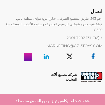
اتصال
رقم 143، طريق ينغشينغ الشرقي، شارع دونغ هوان، منطقة بانيو،
قوانغتشو، منتزه شينغلي للرسوم المتحركة وصناعة الألعاب، المنطقة G،
G520.
+ (86)-131 7202 2001
MARKETING@GZ-5TOYS.COM
شركة تصنيع آلات
المخلب
©2024 5 إمبليكاشن تويز. جميع الحقوق محفوظة.